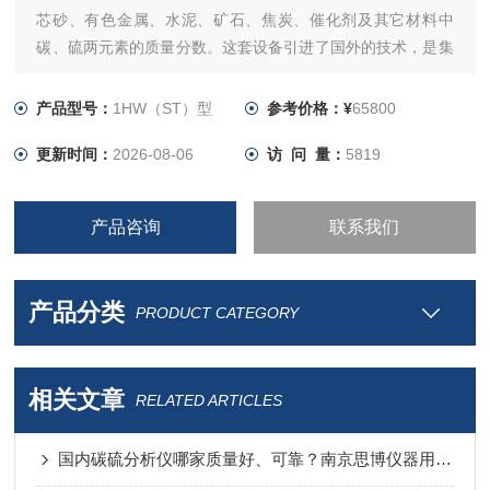
芯砂、有色金属、水泥、矿石、焦炭、催化剂及其它材料中
碳、硫两元素的质量分数。这套设备引进了国外的技术，是集
光、机、电、计算机、分析技术等于一体的优良技术产品，具
有测量范围宽、功能齐全、操作简便、分析结果准确可靠等特
产品型号：
1HW（ST）型
参考价格：¥
65800
点。
更新时间：
2026-08-06
访 问 量：
5819
产品咨询
联系我们
产品分类
PRODUCT CATEGORY
相关文章
RELATED ARTICLES
国内碳硫分析仪哪家质量好、可靠？南京思博仪器用数据说话