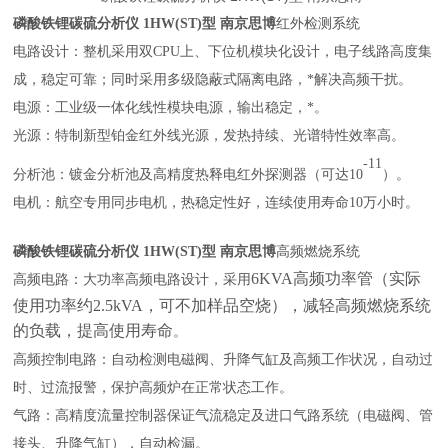
磷酸铁锂碳硫分析仪 1HW(ST)型 南京思博
红外检测系统
电路设计：整机采用双CPU上、下位机模块化设计，电子线路高度集
成，稳定可靠；同时采用多级隐蔽式隔离电路，*解决高频干扰。
电源：工业级一体化线性模块电源，输出稳定，*。
光源：特制新型铂金红外线光源，发热持续、光谱特性效率高。
-11
分析池：镀金分析池及高精度热释电红外探测器（可达10
）。
电机：航空专用同步电机，热稳定性好，连续使用寿命10万小时。
磷酸铁锂碳硫分析仪 1HW(ST)型 南京思博
高频燃烧系统
6KVA高频功率管（实际
高频电路：大功率高频电路设计，采用
使用功率约2.5kVA，可不加样品空烧），减轻高频燃烧系统
的负载，提高使用寿命
。
高频控制电路：自动检测电磁阀、升降气缸及高频工作状况，自动过
时、过流报警，保护高频炉在正常状态工作。
气路：高精度流量控制器保证气流稳定及进口气路系统（电磁阀、管
接头、升降气缸），自动检漏。