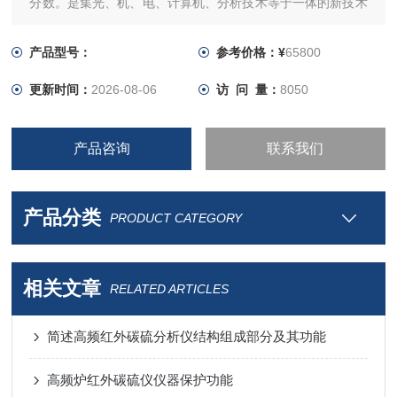
分数。是集光、机、电、计算机、分析技术等于一体的新技术
产品，具有测量范围宽、分析结果准确可靠等特点。采用稳定
的计算机技术，仪器的智能化、屏幕显示的图、文及数据的采
产品型号：
参考价格：¥
65800
集、处理等都达到了智能化水平。
更新时间：
2026-08-06
访 问 量：
8050
产品咨询
联系我们
产品分类
PRODUCT CATEGORY
相关文章
RELATED ARTICLES
简述高频红外碳硫分析仪结构组成部分及其功能
高频炉红外碳硫仪仪器保护功能