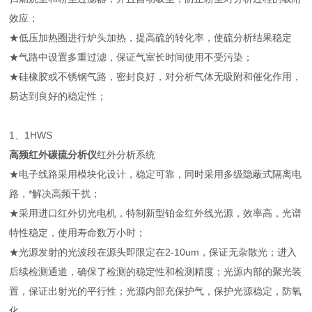
效应；
★低压加热圈进行炉头加热，提高硫的转化率，使硫分析结果稳定
★气路中设置多重过滤，保证气室长时间使用不受污染；
★硅橡胶或不锈钢气路，密封良好，对分析气体无吸附和催化作用，
易达到良好的稳定性；
1、1HWS
高频红外碳硫分析仪
红外分析系统
★电子线路采用模块化设计，稳定可靠，同时采用多级隐蔽式隔离电
路，*解决高频干扰；
★采用进口红外切光电机，特制新型铂金红外线光源，效率高，光谱
特性稳定，使用寿命数万小时；
★光源发射的光波段在源头即限定在2-10um，保证无杂散光；进入
后续检测通道，确保了检测的稳定性和检测精度；光源内部的聚光装
置，保证出射光的平行性；光源内部充保护气，保护光源稳定，防氧
化