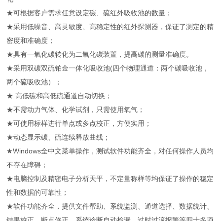
★可根据客户需求任意设定碳、硫红外吸收池的数量；
★采用低噪音、高灵敏度、高稳定性的红外探测器，保证了测定的精
密度和准确度；
★具有一氧化碳转化为二氧化碳装置，提高碳的测量准确度。
★采用双碳双硫铂金一体化吸收池(四个物理通道：两个碳吸收池，
两个硫吸收池）；
★ 高低碳和高低硫通道自动切换；
★不需动力气体、化学试剂，只需使用氧气；
★可使用标样进行单点或多点校正，方便实用；
★动态显示碳、硫连续释放曲线；
★Windows全中文菜单操作，测试软件功能齐全，对任何操作人员均
不存在障碍；
★电脑控制及精密电子分析天平，不定量称样等均保证了操作的稳定
性和数据的可靠性；
★软件功能齐全，提供文件帮助、系统监测、通道选择、数据统计、
结果校正、断点修正、系统诊断自动检漏、过时过流报警等四十多项