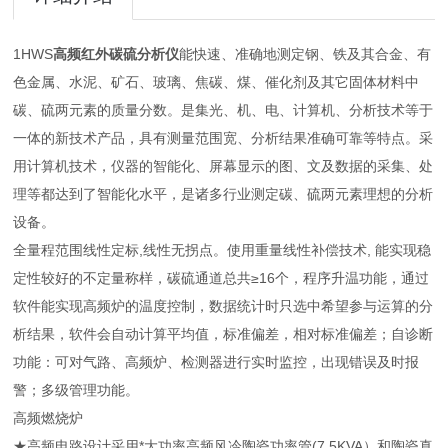
1HWS
高频红外碳硫分析仪
能快速、准确地测定钢、铁及其合金、有
色金属、水泥、矿石、玻璃、焦碳、煤、催化剂及其它固体材料中
碳、硫两元素的质量分数。是集光、机、电、计算机、分析技术等于
一体的新技术产品，具有测量范围宽、分析结果准确可靠等特点。采
用计算机技术，仪器的智能化、屏幕显示的图、文及数据的采集、处
理等都达到了智能化水平，是诸多行业测定碳、硫两元素理想的分析
设备。
全量程范围线性定标,线性无拐点。使用重量线性补偿技术, 能实现稳
定性较好的不定量称样，碳硫通道总共≥16个，程序升温功能，通过
软件能实现高频炉的温度控制，数据统计时只选中希望参与运算的分
析结果，软件会自动计算平均值，标准偏差，相对标准偏差；自诊断
功能：可对气路、高频炉、检测器进行实时监控，出现错误及时报
警；多级管理功能。
高频燃烧炉
★高频电路设计采用*大功率高频风冷陶瓷功率管(7.5KVA）和陶瓷真