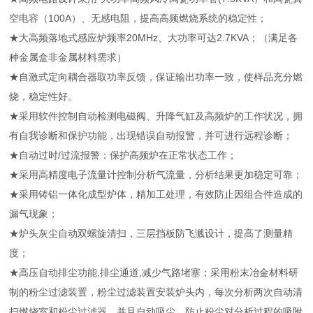
空电容（100A）、无感电阻，提高高频燃烧系统的稳定性；
★大高频落地式感应炉频率20MHz、大功率可达2.7KVA；（满足各
种金属盒非金属材料需求）
★自激式定向耦合器取功率反馈，保证输出功率一致，使样品充分燃
烧，稳定性好。
★采用软件控制自动检测电磁阀、升降气缸及高频炉的工作状况，拥
有自我诊断和保护功能，出现错误自动报警，并可进行远程诊断；
★自动过时/过流报警：保护高频炉在正常状态工作；
★采用高精度电子流量计控制分析气流量，分析结果更加稳定可靠；
★采用铸铝一体化成型炉体，精加工处理，有效防止因组合件造成的
漏气现象；
★炉头灰尘自动双螺旋清扫，三层挡板防飞溅设计，提高了测量精
度；
★高压自动排尘功能,排尘通道,减少气路堵塞；采用粉末冶金材料研
制的粉尘过滤装置，粉尘过滤装置安装炉头内，每次分析两次自动清
扫燃烧室和粉尘过滤器，并且自动吸尘，防止粉尘对分析过程的吸附