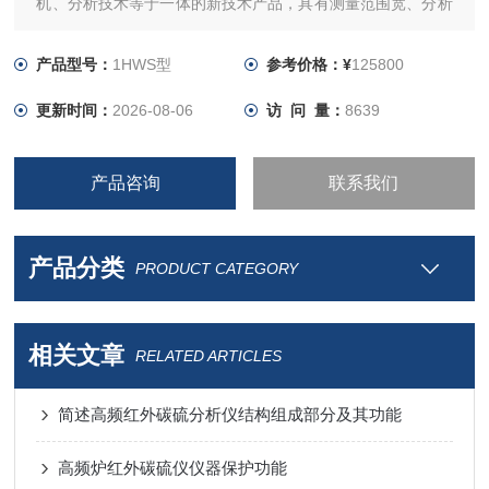
机、分析技术等于一体的新技术产品，具有测量范围宽、分析
结果准确可靠等特点。采用计算机技术，仪器的智能化、屏幕
显示的图、文及数据的采集、处理等都达到了智能化水平，是
产品型号：
1HWS型
参考价格：¥
125800
诸多行业测定碳、硫两元素理想的分析设备。
更新时间：
2026-08-06
访 问 量：
8639
产品咨询
联系我们
产品分类
PRODUCT CATEGORY
相关文章
RELATED ARTICLES
简述高频红外碳硫分析仪结构组成部分及其功能
高频炉红外碳硫仪仪器保护功能