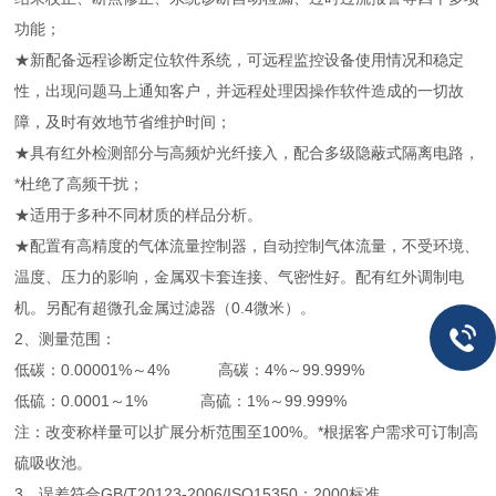
功能；
★新配备远程诊断定位软件系统，可远程监控设备使用情况和稳定
性，出现问题马上通知客户，并远程处理因操作软件造成的一切故
障，及时有效地节省维护时间；
★具有红外检测部分与高频炉光纤接入，配合多级隐蔽式隔离电路，
*杜绝了高频干扰；
★适用于多种不同材质的样品分析。
★配置有高精度的气体流量控制器，自动控制气体流量，不受环境、
温度、压力的影响，金属双卡套连接、气密性好。配有红外调制电
机。另配有超微孔金属过滤器（0.4微米）。
2、测量范围：
低碳：0.00001%～4% 高碳：4%～99.999%
低硫：0.0001～1% 高硫：1%～99.999%
注：改变称样量可以扩展分析范围至100%。*根据客户需求可订制高
硫吸收池。
3、误差符合GB/T20123-2006/ISO15350：2000标准